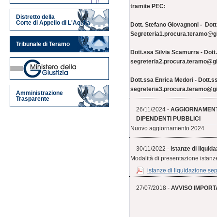
tramite PEC:
Distretto della
Corte di Appello di L'Aquila
Dott. Stefano Giovagnoni - Dot
S
egreteria1.procura.teramo@giu
Tribunale di Teramo
Dott.ssa Silvia Scamurra - Dot
segreteria2.procura.teramo@giu
Dott.ssa Enrica Medori - Dott.ss
segreteria3.procura.teramo@giu
Amministrazione
Trasparente
26/11/2024 -
AGGIORNAMENT
DIPENDENTI PUBBLICI
Nuovo aggiornamento 2024
30/11/2022 -
istanze di liquida
Modalità di presentazione istanze
istanze di liquidazione sep
27/07/2018 -
AVVISO IMPOR