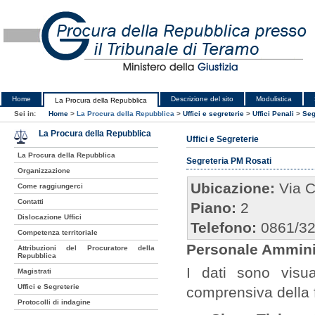
Home
Descrizione del sito
Modulistica
La Procura della Repubblica
Sei in:
Home
>
La Procura della Repubblica
>
Uffici e segreterie
>
Uffici Penali
>
Seg
La Procura della Repubblica
Uffici e Segreterie
La Procura della Repubblica
Segreteria PM Rosati
Organizzazione
Ubicazione:
Via C
Come raggiungerci
Contatti
Piano:
2
Dislocazione Uffici
Telefono:
0861/3
Competenza territoriale
Personale Amminis
Attribuzioni del Procuratore della
Repubblica
I dati sono visua
Magistrati
Uffici e Segreterie
comprensiva della 
Protocolli di indagine